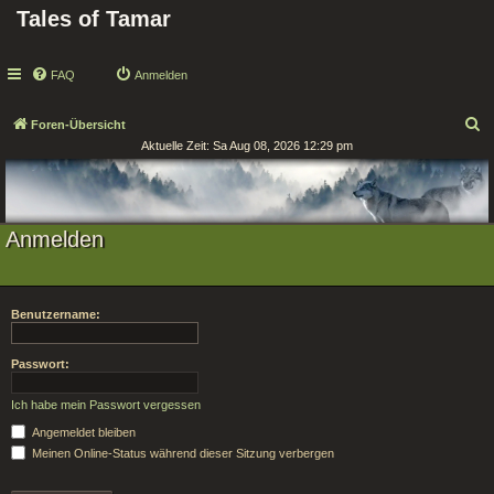
Tales of Tamar
FAQ
Anmelden
S
Foren-Übersicht
Aktuelle Zeit: Sa Aug 08, 2026 12:29 pm
u
c
h
e
Anmelden
Benutzername:
Passwort:
Ich habe mein Passwort vergessen
Angemeldet bleiben
Meinen Online-Status während dieser Sitzung verbergen