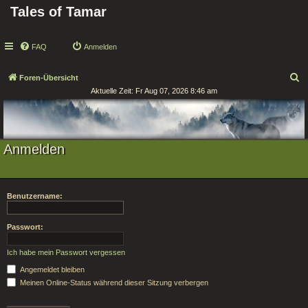
Tales of Tamar
FAQ
Anmelden
S
Foren-Übersicht
Aktuelle Zeit: Fr Aug 07, 2026 8:46 am
u
c
h
e
Anmelden
Benutzername:
Passwort:
Ich habe mein Passwort vergessen
Angemeldet bleiben
Meinen Online-Status während dieser Sitzung verbergen