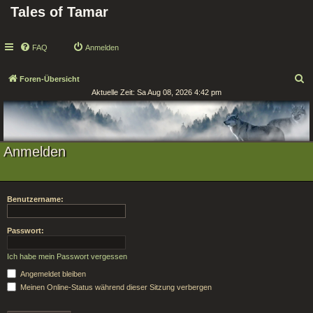
Tales of Tamar
FAQ
Anmelden
S
Foren-Übersicht
Aktuelle Zeit: Sa Aug 08, 2026 4:42 pm
u
c
h
e
Anmelden
Benutzername:
Passwort:
Ich habe mein Passwort vergessen
Angemeldet bleiben
Meinen Online-Status während dieser Sitzung verbergen