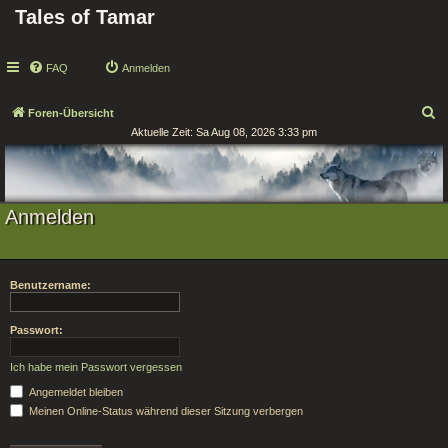
Tales of Tamar
FAQ
Anmelden
S
Foren-Übersicht
Aktuelle Zeit: Sa Aug 08, 2026 3:33 pm
u
c
h
e
Anmelden
Benutzername:
Passwort:
Ich habe mein Passwort vergessen
Angemeldet bleiben
Meinen Online-Status während dieser Sitzung verbergen