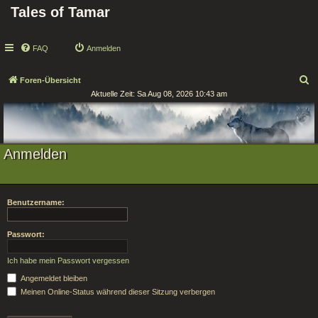
Tales of Tamar
FAQ
Anmelden
S
Foren-Übersicht
Aktuelle Zeit: Sa Aug 08, 2026 10:43 am
u
c
h
e
Anmelden
Benutzername:
Passwort:
Ich habe mein Passwort vergessen
Angemeldet bleiben
Meinen Online-Status während dieser Sitzung verbergen