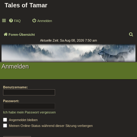
Tales of Tamar
FAQ
Anmelden
S
Foren-Übersicht
Aktuelle Zeit: Sa Aug 08, 2026 7:50 am
u
c
h
e
Anmelden
Benutzername:
Passwort:
Ich habe mein Passwort vergessen
Angemeldet bleiben
Meinen Online-Status während dieser Sitzung verbergen