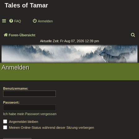
Tales of Tamar
FAQ
Anmelden
S
Foren-Übersicht
Aktuelle Zeit: Fr Aug 07, 2026 12:39 pm
u
c
h
e
Anmelden
Benutzername:
Passwort:
Ich habe mein Passwort vergessen
Angemeldet bleiben
Meinen Online-Status während dieser Sitzung verbergen