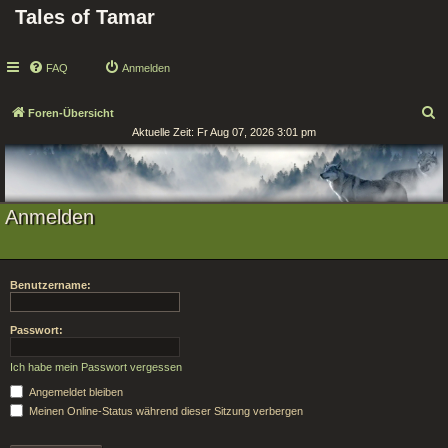
Tales of Tamar
FAQ
Anmelden
S
Foren-Übersicht
Aktuelle Zeit: Fr Aug 07, 2026 3:01 pm
u
c
h
e
Anmelden
Benutzername:
Passwort:
Ich habe mein Passwort vergessen
Angemeldet bleiben
Meinen Online-Status während dieser Sitzung verbergen