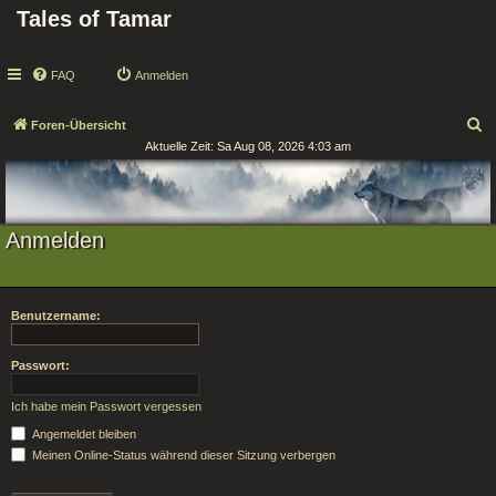
Tales of Tamar
FAQ
Anmelden
S
Foren-Übersicht
Aktuelle Zeit: Sa Aug 08, 2026 4:03 am
u
c
h
e
Anmelden
Benutzername:
Passwort:
Ich habe mein Passwort vergessen
Angemeldet bleiben
Meinen Online-Status während dieser Sitzung verbergen