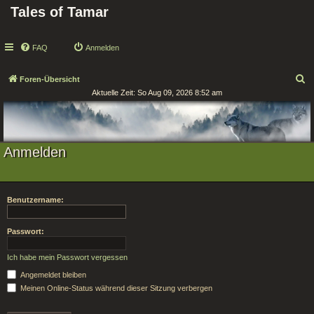
Tales of Tamar
FAQ
Anmelden
S
Foren-Übersicht
Aktuelle Zeit: So Aug 09, 2026 8:52 am
u
c
h
e
Anmelden
Benutzername:
Passwort:
Ich habe mein Passwort vergessen
Angemeldet bleiben
Meinen Online-Status während dieser Sitzung verbergen