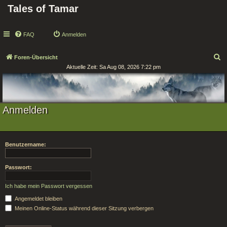
Tales of Tamar
FAQ
Anmelden
S
Foren-Übersicht
Aktuelle Zeit: Sa Aug 08, 2026 7:22 pm
u
c
h
e
Anmelden
Benutzername:
Passwort:
Ich habe mein Passwort vergessen
Angemeldet bleiben
Meinen Online-Status während dieser Sitzung verbergen