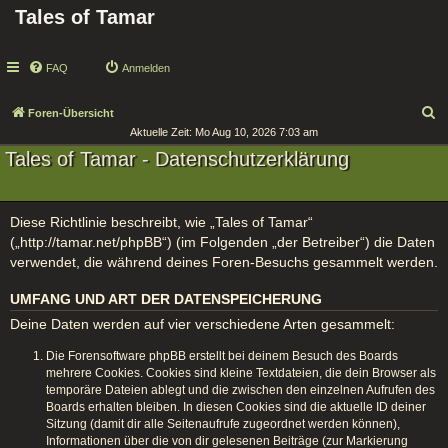
Tales of Tamar
FAQ
Anmelden
S
Foren-Übersicht
Aktuelle Zeit: Mo Aug 10, 2026 7:03 am
u
Tales of Tamar - Datenschutzerklärung
c
h
e
Diese Richtlinie beschreibt, wie „Tales of Tamar“
(„http://tamar.net/phpBB“) (im Folgenden „der Betreiber“) die Daten
verwendet, die während deines Foren-Besuchs gesammelt werden.
UMFANG UND ART DER DATENSPEICHERUNG
Deine Daten werden auf vier verschiedene Arten gesammelt:
Die Forensoftware phpBB erstellt bei deinem Besuch des Boards
mehrere Cookies. Cookies sind kleine Textdateien, die dein Browser als
temporäre Dateien ablegt und die zwischen den einzelnen Aufrufen des
Boards erhalten bleiben. In diesen Cookies sind die aktuelle ID deiner
Sitzung (damit dir alle Seitenaufrufe zugeordnet werden können),
Informationen über die von dir gelesenen Beiträge (zur Markierung