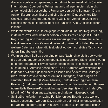
dieser als gelesen/ungelesen; sofern du nicht angemeldet bist) sowie
Informationen über deine Teilnahme an Umfragen (sofern du nicht
angemeldet bist) gespeichert. Ferner werden deine Benutzer-ID, ein
Authentifizierungsschlüssel und eine Session-ID gespeichert. Die
Cookies haben standardmäßig eine Gültigkeit von einem Jahr. Alle
Cookies kannst du jederzeit über die Funktion „Alle Cookies löschen“
löschen.
Weiterhin werden die Daten gespeichert, die du bei der Registrierung,
in deinem Profil oder deinem persönlichem Bereich angibst. Für die
Registrierung sind mindestens ein eindeutiger Benutzername, eine E-
Mail-Adresse und ein Passwort notwendig. Wenn durch den Betreiber
weitere Daten als notwendig festgelegt wurden, so ist dies für dich vor
deren Eingabe ersichtlich.
Wenn du einen Beitrag oder eine private Nachricht erstellst, so werden
die dort eingegebenen Daten ebenfalls gespeichert. Gleiches gilt, wenn
du einen Beitrag als Entwurf zwischenspeicherst. In diesen Fällen wird
auch deine IP-Adresse gespeichert. Die IP-Adresse wird weiterhin bei
folgenden Aktionen gespeichert: Löschen und Ändern von Beiträgen
(dazu zählen Private Nachrichten und Umfragen), Änderungen an
zentralen Profildaten (E-Mail-Adresse, Kontoaktivierung, Benutzer-
Passwort) und gescheiterte Anmeldeversuche. Die von deinem Browser
übermittelte Browser-Kennzeichnung (User Agent) wird nur in der „Wer
ist online?“-Funktion angezeigt und nicht dauerhaft gespeichert.
Schließlich erfordern einzelne Funktionen des Boards, dass weitere
Daten gespeichert werden. Dazu gehören dein Abstimmungsverhalten
bei Umfragen, der Gelesen-Status von deinen Beiträgen oder explizit