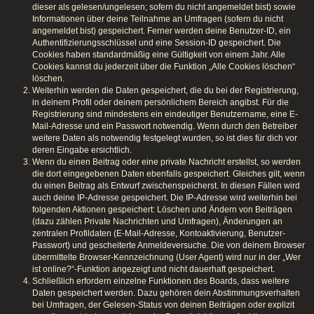
dieser als gelesen/ungelesen; sofern du nicht angemeldet bist) sowie
Informationen über deine Teilnahme an Umfragen (sofern du nicht
angemeldet bist) gespeichert. Ferner werden deine Benutzer-ID, ein
Authentifizierungsschlüssel und eine Session-ID gespeichert. Die
Cookies haben standardmäßig eine Gültigkeit von einem Jahr. Alle
Cookies kannst du jederzeit über die Funktion „Alle Cookies löschen“
löschen.
Weiterhin werden die Daten gespeichert, die du bei der Registrierung,
in deinem Profil oder deinem persönlichem Bereich angibst. Für die
Registrierung sind mindestens ein eindeutiger Benutzername, eine E-
Mail-Adresse und ein Passwort notwendig. Wenn durch den Betreiber
weitere Daten als notwendig festgelegt wurden, so ist dies für dich vor
deren Eingabe ersichtlich.
Wenn du einen Beitrag oder eine private Nachricht erstellst, so werden
die dort eingegebenen Daten ebenfalls gespeichert. Gleiches gilt, wenn
du einen Beitrag als Entwurf zwischenspeicherst. In diesen Fällen wird
auch deine IP-Adresse gespeichert. Die IP-Adresse wird weiterhin bei
folgenden Aktionen gespeichert: Löschen und Ändern von Beiträgen
(dazu zählen Private Nachrichten und Umfragen), Änderungen an
zentralen Profildaten (E-Mail-Adresse, Kontoaktivierung, Benutzer-
Passwort) und gescheiterte Anmeldeversuche. Die von deinem Browser
übermittelte Browser-Kennzeichnung (User Agent) wird nur in der „Wer
ist online?“-Funktion angezeigt und nicht dauerhaft gespeichert.
Schließlich erfordern einzelne Funktionen des Boards, dass weitere
Daten gespeichert werden. Dazu gehören dein Abstimmungsverhalten
bei Umfragen, der Gelesen-Status von deinen Beiträgen oder explizit