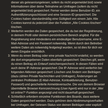
dieser als gelesen/ungelesen; sofern du nicht angemeldet bist) sowie
Informationen über deine Teilnahme an Umfragen (sofern du nicht
angemeldet bist) gespeichert. Ferner werden deine Benutzer-ID, ein
Authentifizierungsschlüssel und eine Session-ID gespeichert. Die
Cookies haben standardmäßig eine Gültigkeit von einem Jahr. Alle
Cookies kannst du jederzeit über die Funktion „Alle Cookies löschen“
löschen.
Weiterhin werden die Daten gespeichert, die du bei der Registrierung,
in deinem Profil oder deinem persönlichem Bereich angibst. Für die
Registrierung sind mindestens ein eindeutiger Benutzername, eine E-
Mail-Adresse und ein Passwort notwendig. Wenn durch den Betreiber
weitere Daten als notwendig festgelegt wurden, so ist dies für dich vor
deren Eingabe ersichtlich.
Wenn du einen Beitrag oder eine private Nachricht erstellst, so werden
die dort eingegebenen Daten ebenfalls gespeichert. Gleiches gilt, wenn
du einen Beitrag als Entwurf zwischenspeicherst. In diesen Fällen wird
auch deine IP-Adresse gespeichert. Die IP-Adresse wird weiterhin bei
folgenden Aktionen gespeichert: Löschen und Ändern von Beiträgen
(dazu zählen Private Nachrichten und Umfragen), Änderungen an
zentralen Profildaten (E-Mail-Adresse, Kontoaktivierung, Benutzer-
Passwort) und gescheiterte Anmeldeversuche. Die von deinem Browser
übermittelte Browser-Kennzeichnung (User Agent) wird nur in der „Wer
ist online?“-Funktion angezeigt und nicht dauerhaft gespeichert.
Schließlich erfordern einzelne Funktionen des Boards, dass weitere
Daten gespeichert werden. Dazu gehören dein Abstimmungsverhalten
bei Umfragen, der Gelesen-Status von deinen Beiträgen oder explizit