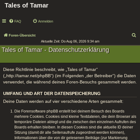
Tales of Tamar
FAQ
Anmelden
S
Foren-Übersicht
Aktuelle Zeit: Do Aug 06, 2026 9:34 am
u
Tales of Tamar - Datenschutzerklärung
c
h
e
Diese Richtlinie beschreibt, wie „Tales of Tamar“
(„http://tamar.net/phpBB“) (im Folgenden „der Betreiber“) die Daten
verwendet, die während deines Foren-Besuchs gesammelt werden.
UMFANG UND ART DER DATENSPEICHERUNG
Deine Daten werden auf vier verschiedene Arten gesammelt:
Die Forensoftware phpBB erstellt bei deinem Besuch des Boards
mehrere Cookies. Cookies sind kleine Textdateien, die dein Browser als
temporäre Dateien ablegt und die zwischen den einzelnen Aufrufen des
Boards erhalten bleiben. In diesen Cookies sind die aktuelle ID deiner
Sitzung (damit dir alle Seitenaufrufe zugeordnet werden können),
Informationen über die von dir gelesenen Beiträge (zur Markierung