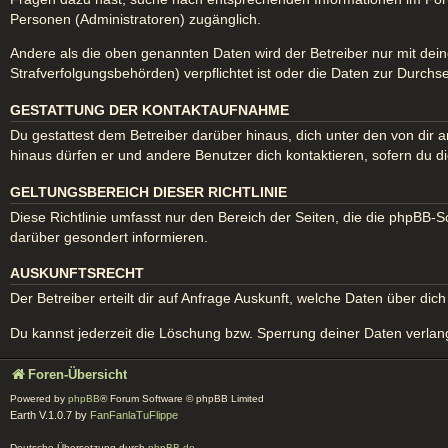
Personen (Administratoren) zugänglich.
Andere als die oben genannten Daten wird der Betreiber nur mit dein
Strafverfolgungsbehörden) verpflichtet ist oder die Daten zur Durchse
GESTATTUNG DER KONTAKTAUFNAHME
Du gestattest dem Betreiber darüber hinaus, dich unter den von dir a
hinaus dürfen er und andere Benutzer dich kontaktieren, sofern du di
GELTUNGSBEREICH DIESER RICHTLINIE
Diese Richtlinie umfasst nur den Bereich der Seiten, die die phpBB-
darüber gesondert informieren.
AUSKUNFTSRECHT
Der Betreiber erteilt dir auf Anfrage Auskunft, welche Daten über dich
Du kannst jederzeit die Löschung bzw. Sperrung deiner Daten verlange
Foren-Übersicht
Powered by
phpBB
® Forum Software © phpBB Limited
Earth V.1.0.7 by
FanFanlaTuFlippe
Deutsche Übersetzung durch
phpBB.de