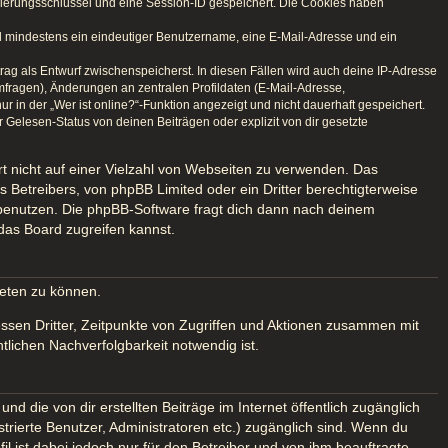
izierungsschlüssel und eine Session-ID gespeichert. Die Cookies haben
ind mindestens ein eindeutiger Benutzername, eine E-Mail-Adresse und ein
trag als Entwurf zwischenspeicherst. In diesen Fällen wird auch deine IP-Adresse
mfragen), Änderungen an zentralen Profildaten (E-Mail-Adresse,
in der „Wer ist online?“-Funktion angezeigt und nicht dauerhaft gespeichert.
Gelesen-Status von deinen Beiträgen oder explizit von dir gesetzte
rt nicht auf einer Vielzahl von Webseiten zu verwenden. Das
 Betreibers, von phpBB Limited oder ein Dritter berechtigterweise
 benutzen. Die phpBB-Software fragt dich dann nach deinem
das Board zugreifen kannst.
ieten zu können.
ssen Dritter, Zeitpunkte von Zugriffen und Aktionen zusammen mit
lichen Nachverfolgbarkeit notwendig ist.
d die von dir erstellten Beiträge im Internet öffentlich zugänglich
strierte Benutzer, Administratoren etc.) zugänglich sind. Wenn du
 ist dabei jedoch nur für den Betreiber und von ihm beauftragte