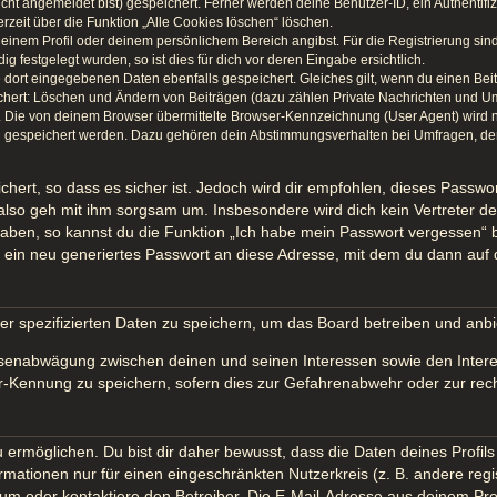
icht angemeldet bist) gespeichert. Ferner werden deine Benutzer-ID, ein Authentif
rzeit über die Funktion „Alle Cookies löschen“ löschen.
 deinem Profil oder deinem persönlichem Bereich angibst. Für die Registrierung s
festgelegt wurden, so ist dies für dich vor deren Eingabe ersichtlich.
e dort eingegebenen Daten ebenfalls gespeichert. Gleiches gilt, wenn du einen Bei
ichert: Löschen und Ändern von Beiträgen (dazu zählen Private Nachrichten und U
Die von deinem Browser übermittelte Browser-Kennzeichnung (User Agent) wird nur 
n gespeichert werden. Dazu gehören dein Abstimmungsverhalten bei Umfragen, der 
hert, so dass es sicher ist. Jedoch wird dir empfohlen, dieses Passwo
also geh mit ihm sorgsam um. Insbesondere wird dich kein Vertreter des
haben, so kannst du die Funktion „Ich habe mein Passwort vergessen“
in neu generiertes Passwort an diese Adresse, mit dem du dann auf 
er spezifizierten Daten zu speichern, um das Board betreiben und anb
essenabwägung zwischen deinen und seinen Interessen sowie den Intere
-Kennung zu speichern, sofern dies zur Gefahrenabwehr oder zur recht
möglichen. Du bist dir daher bewusst, dass die Daten deines Profils un
rmationen nur für einen eingeschränkten Nutzerkreis (z. B. andere regi
 oder kontaktiere den Betreiber. Die E-Mail-Adresse aus deinem Profil