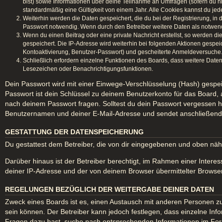
bist) sowie Informationen über deine Teilnahme an Umfragen (sofern du n
standardmäßig eine Gültigkeit von einem Jahr. Alle Cookies kannst du jede
Weiterhin werden die Daten gespeichert, die du bei der Registrierung, in
Passwort notwendig. Wenn durch den Betreiber weitere Daten als notwendig 
Wenn du einen Beitrag oder eine private Nachricht erstellst, so werden di
gespeichert. Die IP-Adresse wird weiterhin bei folgenden Aktionen gespe
Kontoaktivierung, Benutzer-Passwort) und gescheiterte Anmeldeversuche. 
Schließlich erfordern einzelne Funktionen des Boards, dass weitere Date
Lesezeichen oder Benachrichtigungsfunktionen.
Dein Passwort wird mit einer Einwege-Verschlüsselung (Hash) gespeic
Passwort ist dein Schlüssel zu deinem Benutzerkonto für das Board, 
nach deinem Passwort fragen. Solltest du dein Passwort vergessen 
Benutzernamen und deiner E-Mail-Adresse und sendet anschließend e
GESTATTUNG DER DATENSPEICHERUNG
Du gestattest dem Betreiber, die von dir eingegebenen und oben näh
Darüber hinaus ist der Betreiber berechtigt, im Rahmen einer Inter
deiner IP-Adresse und der von deinem Browser übermittelter Browser
REGELUNGEN BEZÜGLICH DER WEITERGABE DEINER DATEN
Zweck eines Boards ist es, einen Austausch mit anderen Personen zu er
sein können. Der Betreiber kann jedoch festlegen, dass einzelne Info
Fragen dazu hast, suche nach entsprechenden Informationen im Forum