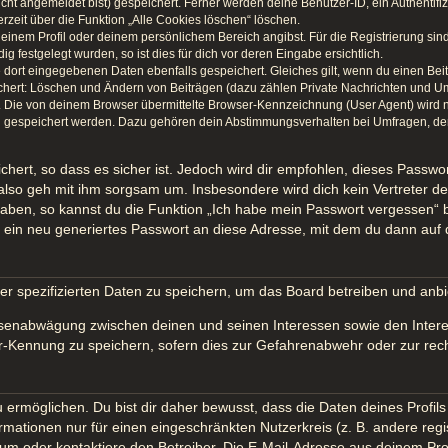
icht angemeldet bist) gespeichert. Ferner werden deine Benutzer-ID, ein Authentif
rzeit über die Funktion „Alle Cookies löschen“ löschen.
 deinem Profil oder deinem persönlichem Bereich angibst. Für die Registrierung s
festgelegt wurden, so ist dies für dich vor deren Eingabe ersichtlich.
e dort eingegebenen Daten ebenfalls gespeichert. Gleiches gilt, wenn du einen Bei
ichert: Löschen und Ändern von Beiträgen (dazu zählen Private Nachrichten und U
Die von deinem Browser übermittelte Browser-Kennzeichnung (User Agent) wird nur 
n gespeichert werden. Dazu gehören dein Abstimmungsverhalten bei Umfragen, der 
hert, so dass es sicher ist. Jedoch wird dir empfohlen, dieses Passwo
also geh mit ihm sorgsam um. Insbesondere wird dich kein Vertreter des
haben, so kannst du die Funktion „Ich habe mein Passwort vergessen“
in neu generiertes Passwort an diese Adresse, mit dem du dann auf 
er spezifizierten Daten zu speichern, um das Board betreiben und anb
essenabwägung zwischen deinen und seinen Interessen sowie den Intere
-Kennung zu speichern, sofern dies zur Gefahrenabwehr oder zur recht
möglichen. Du bist dir daher bewusst, dass die Daten deines Profils un
rmationen nur für einen eingeschränkten Nutzerkreis (z. B. andere regi
 oder kontaktiere den Betreiber. Die E-Mail-Adresse aus deinem Profil