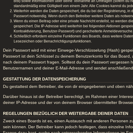
bist) sowie Informationen über deine Teilnahme an Umfragen (sofern du n
standardmäßig eine Gültigkeit von einem Jahr. Alle Cookies kannst du jede
Weiterhin werden die Daten gespeichert, die du bei der Registrierung, in
Passwort notwendig. Wenn durch den Betreiber weitere Daten als notwendig 
Wenn du einen Beitrag oder eine private Nachricht erstellst, so werden di
gespeichert. Die IP-Adresse wird weiterhin bei folgenden Aktionen gespe
Kontoaktivierung, Benutzer-Passwort) und gescheiterte Anmeldeversuche. 
Schließlich erfordern einzelne Funktionen des Boards, dass weitere Date
Lesezeichen oder Benachrichtigungsfunktionen.
Dein Passwort wird mit einer Einwege-Verschlüsselung (Hash) gespeic
Passwort ist dein Schlüssel zu deinem Benutzerkonto für das Board, 
nach deinem Passwort fragen. Solltest du dein Passwort vergessen 
Benutzernamen und deiner E-Mail-Adresse und sendet anschließend e
GESTATTUNG DER DATENSPEICHERUNG
Du gestattest dem Betreiber, die von dir eingegebenen und oben näh
Darüber hinaus ist der Betreiber berechtigt, im Rahmen einer Inter
deiner IP-Adresse und der von deinem Browser übermittelter Browser
REGELUNGEN BEZÜGLICH DER WEITERGABE DEINER DATEN
Zweck eines Boards ist es, einen Austausch mit anderen Personen zu er
sein können. Der Betreiber kann jedoch festlegen, dass einzelne Info
Fragen dazu hast, suche nach entsprechenden Informationen im Forum