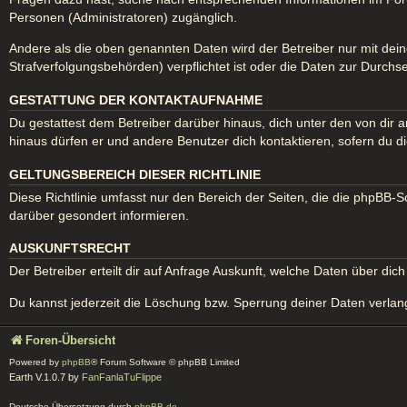
Personen (Administratoren) zugänglich.
Andere als die oben genannten Daten wird der Betreiber nur mit dein
Strafverfolgungsbehörden) verpflichtet ist oder die Daten zur Durchse
GESTATTUNG DER KONTAKTAUFNAHME
Du gestattest dem Betreiber darüber hinaus, dich unter den von dir a
hinaus dürfen er und andere Benutzer dich kontaktieren, sofern du di
GELTUNGSBEREICH DIESER RICHTLINIE
Diese Richtlinie umfasst nur den Bereich der Seiten, die die phpBB-
darüber gesondert informieren.
AUSKUNFTSRECHT
Der Betreiber erteilt dir auf Anfrage Auskunft, welche Daten über dich
Du kannst jederzeit die Löschung bzw. Sperrung deiner Daten verlange
Foren-Übersicht
Powered by
phpBB
® Forum Software © phpBB Limited
Earth V.1.0.7 by
FanFanlaTuFlippe
Deutsche Übersetzung durch
phpBB.de