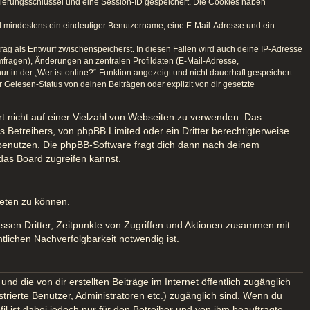
izierungsschlüssel und eine Session-ID gespeichert. Die Cookies haben
ind mindestens ein eindeutiger Benutzername, eine E-Mail-Adresse und ein
trag als Entwurf zwischenspeicherst. In diesen Fällen wird auch deine IP-Adresse
mfragen), Änderungen an zentralen Profildaten (E-Mail-Adresse,
in der „Wer ist online?“-Funktion angezeigt und nicht dauerhaft gespeichert.
Gelesen-Status von deinen Beiträgen oder explizit von dir gesetzte
rt nicht auf einer Vielzahl von Webseiten zu verwenden. Das
 Betreibers, von phpBB Limited oder ein Dritter berechtigterweise
 benutzen. Die phpBB-Software fragt dich dann nach deinem
das Board zugreifen kannst.
ieten zu können.
ssen Dritter, Zeitpunkte von Zugriffen und Aktionen zusammen mit
lichen Nachverfolgbarkeit notwendig ist.
d die von dir erstellten Beiträge im Internet öffentlich zugänglich
strierte Benutzer, Administratoren etc.) zugänglich sind. Wenn du
 ist dabei jedoch nur für den Betreiber und von ihm beauftragte