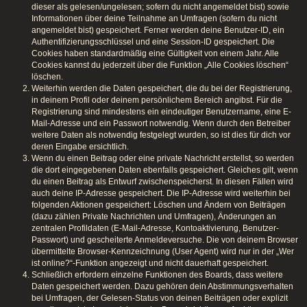
dieser als gelesen/ungelesen; sofern du nicht angemeldet bist) sowie
Informationen über deine Teilnahme an Umfragen (sofern du nicht
angemeldet bist) gespeichert. Ferner werden deine Benutzer-ID, ein
Authentifizierungsschlüssel und eine Session-ID gespeichert. Die
Cookies haben standardmäßig eine Gültigkeit von einem Jahr. Alle
Cookies kannst du jederzeit über die Funktion „Alle Cookies löschen“
löschen.
Weiterhin werden die Daten gespeichert, die du bei der Registrierung,
in deinem Profil oder deinem persönlichem Bereich angibst. Für die
Registrierung sind mindestens ein eindeutiger Benutzername, eine E-
Mail-Adresse und ein Passwort notwendig. Wenn durch den Betreiber
weitere Daten als notwendig festgelegt wurden, so ist dies für dich vor
deren Eingabe ersichtlich.
Wenn du einen Beitrag oder eine private Nachricht erstellst, so werden
die dort eingegebenen Daten ebenfalls gespeichert. Gleiches gilt, wenn
du einen Beitrag als Entwurf zwischenspeicherst. In diesen Fällen wird
auch deine IP-Adresse gespeichert. Die IP-Adresse wird weiterhin bei
folgenden Aktionen gespeichert: Löschen und Ändern von Beiträgen
(dazu zählen Private Nachrichten und Umfragen), Änderungen an
zentralen Profildaten (E-Mail-Adresse, Kontoaktivierung, Benutzer-
Passwort) und gescheiterte Anmeldeversuche. Die von deinem Browser
übermittelte Browser-Kennzeichnung (User Agent) wird nur in der „Wer
ist online?“-Funktion angezeigt und nicht dauerhaft gespeichert.
Schließlich erfordern einzelne Funktionen des Boards, dass weitere
Daten gespeichert werden. Dazu gehören dein Abstimmungsverhalten
bei Umfragen, der Gelesen-Status von deinen Beiträgen oder explizit