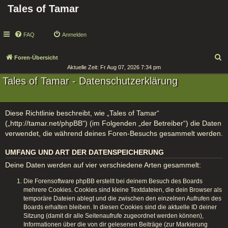
Tales of Tamar
FAQ
Anmelden
S
Foren-Übersicht
Aktuelle Zeit: Fr Aug 07, 2026 7:34 pm
u
Tales of Tamar - Datenschutzerklärung
c
h
e
Diese Richtlinie beschreibt, wie „Tales of Tamar“
(„http://tamar.net/phpBB“) (im Folgenden „der Betreiber“) die Daten
verwendet, die während deines Foren-Besuchs gesammelt werden.
UMFANG UND ART DER DATENSPEICHERUNG
Deine Daten werden auf vier verschiedene Arten gesammelt:
Die Forensoftware phpBB erstellt bei deinem Besuch des Boards
mehrere Cookies. Cookies sind kleine Textdateien, die dein Browser als
temporäre Dateien ablegt und die zwischen den einzelnen Aufrufen des
Boards erhalten bleiben. In diesen Cookies sind die aktuelle ID deiner
Sitzung (damit dir alle Seitenaufrufe zugeordnet werden können),
Informationen über die von dir gelesenen Beiträge (zur Markierung