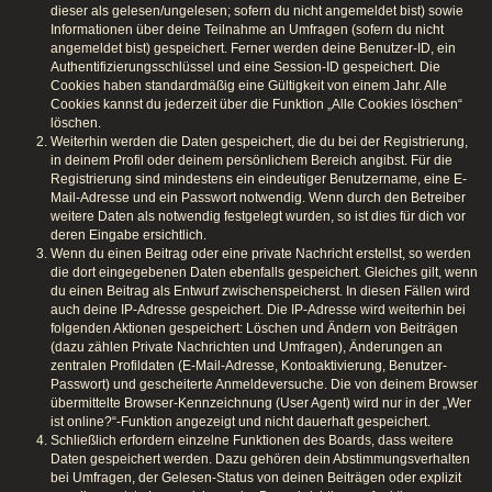
dieser als gelesen/ungelesen; sofern du nicht angemeldet bist) sowie
Informationen über deine Teilnahme an Umfragen (sofern du nicht
angemeldet bist) gespeichert. Ferner werden deine Benutzer-ID, ein
Authentifizierungsschlüssel und eine Session-ID gespeichert. Die
Cookies haben standardmäßig eine Gültigkeit von einem Jahr. Alle
Cookies kannst du jederzeit über die Funktion „Alle Cookies löschen“
löschen.
Weiterhin werden die Daten gespeichert, die du bei der Registrierung,
in deinem Profil oder deinem persönlichem Bereich angibst. Für die
Registrierung sind mindestens ein eindeutiger Benutzername, eine E-
Mail-Adresse und ein Passwort notwendig. Wenn durch den Betreiber
weitere Daten als notwendig festgelegt wurden, so ist dies für dich vor
deren Eingabe ersichtlich.
Wenn du einen Beitrag oder eine private Nachricht erstellst, so werden
die dort eingegebenen Daten ebenfalls gespeichert. Gleiches gilt, wenn
du einen Beitrag als Entwurf zwischenspeicherst. In diesen Fällen wird
auch deine IP-Adresse gespeichert. Die IP-Adresse wird weiterhin bei
folgenden Aktionen gespeichert: Löschen und Ändern von Beiträgen
(dazu zählen Private Nachrichten und Umfragen), Änderungen an
zentralen Profildaten (E-Mail-Adresse, Kontoaktivierung, Benutzer-
Passwort) und gescheiterte Anmeldeversuche. Die von deinem Browser
übermittelte Browser-Kennzeichnung (User Agent) wird nur in der „Wer
ist online?“-Funktion angezeigt und nicht dauerhaft gespeichert.
Schließlich erfordern einzelne Funktionen des Boards, dass weitere
Daten gespeichert werden. Dazu gehören dein Abstimmungsverhalten
bei Umfragen, der Gelesen-Status von deinen Beiträgen oder explizit