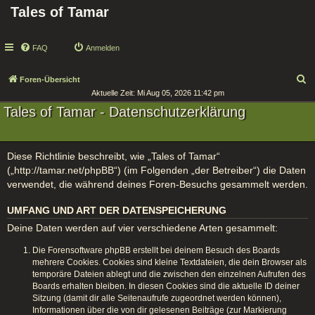
Tales of Tamar
FAQ
Anmelden
S
Foren-Übersicht
Aktuelle Zeit: Mi Aug 05, 2026 11:42 pm
u
Tales of Tamar - Datenschutzerklärung
c
h
e
Diese Richtlinie beschreibt, wie „Tales of Tamar“
(„http://tamar.net/phpBB“) (im Folgenden „der Betreiber“) die Daten
verwendet, die während deines Foren-Besuchs gesammelt werden.
UMFANG UND ART DER DATENSPEICHERUNG
Deine Daten werden auf vier verschiedene Arten gesammelt:
Die Forensoftware phpBB erstellt bei deinem Besuch des Boards
mehrere Cookies. Cookies sind kleine Textdateien, die dein Browser als
temporäre Dateien ablegt und die zwischen den einzelnen Aufrufen des
Boards erhalten bleiben. In diesen Cookies sind die aktuelle ID deiner
Sitzung (damit dir alle Seitenaufrufe zugeordnet werden können),
Informationen über die von dir gelesenen Beiträge (zur Markierung