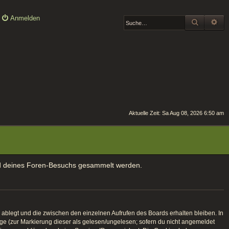
Anmelden
SUCHE
ER
Aktuelle Zeit: Sa Aug 08, 2026 6:50 am
rend deines Foren-Besuchs gesammelt werden.
ablegt und die zwischen den einzelnen Aufrufen des Boards erhalten bleiben. In
räge (zur Markierung dieser als gelesen/ungelesen; sofern du nicht angemeldet