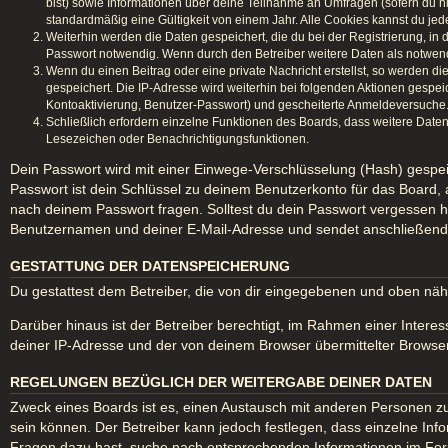
bist) sowie Informationen über deine Teilnahme an Umfragen (sofern du n
standardmäßig eine Gültigkeit von einem Jahr. Alle Cookies kannst du jede
Weiterhin werden die Daten gespeichert, die du bei der Registrierung, in
Passwort notwendig. Wenn durch den Betreiber weitere Daten als notwendig 
Wenn du einen Beitrag oder eine private Nachricht erstellst, so werden di
gespeichert. Die IP-Adresse wird weiterhin bei folgenden Aktionen gespe
Kontoaktivierung, Benutzer-Passwort) und gescheiterte Anmeldeversuche. 
Schließlich erfordern einzelne Funktionen des Boards, dass weitere Date
Lesezeichen oder Benachrichtigungsfunktionen.
Dein Passwort wird mit einer Einwege-Verschlüsselung (Hash) gespeic
Passwort ist dein Schlüssel zu deinem Benutzerkonto für das Board, 
nach deinem Passwort fragen. Solltest du dein Passwort vergessen 
Benutzernamen und deiner E-Mail-Adresse und sendet anschließend e
GESTATTUNG DER DATENSPEICHERUNG
Du gestattest dem Betreiber, die von dir eingegebenen und oben näh
Darüber hinaus ist der Betreiber berechtigt, im Rahmen einer Inter
deiner IP-Adresse und der von deinem Browser übermittelter Browser
REGELUNGEN BEZÜGLICH DER WEITERGABE DEINER DATEN
Zweck eines Boards ist es, einen Austausch mit anderen Personen zu er
sein können. Der Betreiber kann jedoch festlegen, dass einzelne Info
Fragen dazu hast, suche nach entsprechenden Informationen im Forum