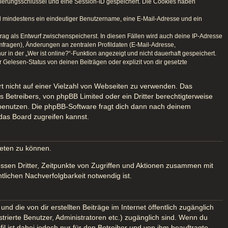
izierungsschlüssel und eine Session-ID gespeichert. Die Cookies haben
ind mindestens ein eindeutiger Benutzername, eine E-Mail-Adresse und ein
trag als Entwurf zwischenspeicherst. In diesen Fällen wird auch deine IP-Adresse
mfragen), Änderungen an zentralen Profildaten (E-Mail-Adresse,
in der „Wer ist online?“-Funktion angezeigt und nicht dauerhaft gespeichert.
Gelesen-Status von deinen Beiträgen oder explizit von dir gesetzte
rt nicht auf einer Vielzahl von Webseiten zu verwenden. Das
 Betreibers, von phpBB Limited oder ein Dritter berechtigterweise
 benutzen. Die phpBB-Software fragt dich dann nach deinem
das Board zugreifen kannst.
ieten zu können.
ssen Dritter, Zeitpunkte von Zugriffen und Aktionen zusammen mit
lichen Nachverfolgbarkeit notwendig ist.
d die von dir erstellten Beiträge im Internet öffentlich zugänglich
strierte Benutzer, Administratoren etc.) zugänglich sind. Wenn du
 ist dabei jedoch nur für den Betreiber und von ihm beauftragte