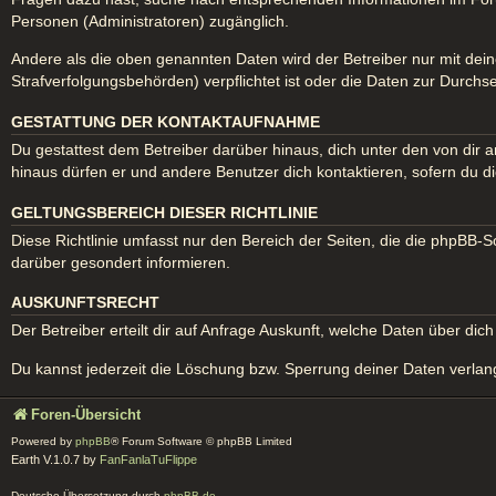
Personen (Administratoren) zugänglich.
Andere als die oben genannten Daten wird der Betreiber nur mit dein
Strafverfolgungsbehörden) verpflichtet ist oder die Daten zur Durchse
GESTATTUNG DER KONTAKTAUFNAHME
Du gestattest dem Betreiber darüber hinaus, dich unter den von dir a
hinaus dürfen er und andere Benutzer dich kontaktieren, sofern du di
GELTUNGSBEREICH DIESER RICHTLINIE
Diese Richtlinie umfasst nur den Bereich der Seiten, die die phpBB-
darüber gesondert informieren.
AUSKUNFTSRECHT
Der Betreiber erteilt dir auf Anfrage Auskunft, welche Daten über dich
Du kannst jederzeit die Löschung bzw. Sperrung deiner Daten verlange
Foren-Übersicht
Powered by
phpBB
® Forum Software © phpBB Limited
Earth V.1.0.7 by
FanFanlaTuFlippe
Deutsche Übersetzung durch
phpBB.de