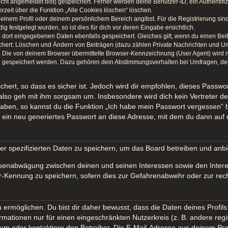
icht angemeldet bist) gespeichert. Ferner werden deine Benutzer-ID, ein Authentif
rzeit über die Funktion „Alle Cookies löschen“ löschen.
 deinem Profil oder deinem persönlichem Bereich angibst. Für die Registrierung s
festgelegt wurden, so ist dies für dich vor deren Eingabe ersichtlich.
e dort eingegebenen Daten ebenfalls gespeichert. Gleiches gilt, wenn du einen Bei
ichert: Löschen und Ändern von Beiträgen (dazu zählen Private Nachrichten und U
Die von deinem Browser übermittelte Browser-Kennzeichnung (User Agent) wird nur 
n gespeichert werden. Dazu gehören dein Abstimmungsverhalten bei Umfragen, der 
hert, so dass es sicher ist. Jedoch wird dir empfohlen, dieses Passwo
also geh mit ihm sorgsam um. Insbesondere wird dich kein Vertreter des
haben, so kannst du die Funktion „Ich habe mein Passwort vergessen“
in neu generiertes Passwort an diese Adresse, mit dem du dann auf 
er spezifizierten Daten zu speichern, um das Board betreiben und anb
essenabwägung zwischen deinen und seinen Interessen sowie den Intere
-Kennung zu speichern, sofern dies zur Gefahrenabwehr oder zur recht
möglichen. Du bist dir daher bewusst, dass die Daten deines Profils un
rmationen nur für einen eingeschränkten Nutzerkreis (z. B. andere regi
 oder kontaktiere den Betreiber. Die E-Mail-Adresse aus deinem Profil