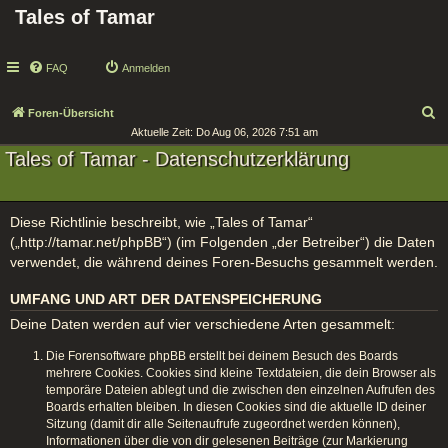
Tales of Tamar
FAQ
Anmelden
S
Foren-Übersicht
Aktuelle Zeit: Do Aug 06, 2026 7:51 am
u
Tales of Tamar - Datenschutzerklärung
c
h
e
Diese Richtlinie beschreibt, wie „Tales of Tamar“
(„http://tamar.net/phpBB“) (im Folgenden „der Betreiber“) die Daten
verwendet, die während deines Foren-Besuchs gesammelt werden.
UMFANG UND ART DER DATENSPEICHERUNG
Deine Daten werden auf vier verschiedene Arten gesammelt:
Die Forensoftware phpBB erstellt bei deinem Besuch des Boards
mehrere Cookies. Cookies sind kleine Textdateien, die dein Browser als
temporäre Dateien ablegt und die zwischen den einzelnen Aufrufen des
Boards erhalten bleiben. In diesen Cookies sind die aktuelle ID deiner
Sitzung (damit dir alle Seitenaufrufe zugeordnet werden können),
Informationen über die von dir gelesenen Beiträge (zur Markierung