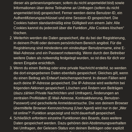
dieser als gelesen/ungelesen; sofern du nicht angemeldet bist) sowie
Informationen über deine Teilnahme an Umfragen (sofern du nicht
angemeldet bist) gespeichert. Ferner werden deine Benutzer-ID, ein
Authentifizierungsschlüssel und eine Session-ID gespeichert. Die
Cookies haben standardmäßig eine Gültigkeit von einem Jahr. Alle
Cookies kannst du jederzeit über die Funktion „Alle Cookies löschen“
löschen.
Weiterhin werden die Daten gespeichert, die du bei der Registrierung,
in deinem Profil oder deinem persönlichem Bereich angibst. Für die
Registrierung sind mindestens ein eindeutiger Benutzername, eine E-
Mail-Adresse und ein Passwort notwendig. Wenn durch den Betreiber
weitere Daten als notwendig festgelegt wurden, so ist dies für dich vor
deren Eingabe ersichtlich.
Wenn du einen Beitrag oder eine private Nachricht erstellst, so werden
die dort eingegebenen Daten ebenfalls gespeichert. Gleiches gilt, wenn
du einen Beitrag als Entwurf zwischenspeicherst. In diesen Fällen wird
auch deine IP-Adresse gespeichert. Die IP-Adresse wird weiterhin bei
folgenden Aktionen gespeichert: Löschen und Ändern von Beiträgen
(dazu zählen Private Nachrichten und Umfragen), Änderungen an
zentralen Profildaten (E-Mail-Adresse, Kontoaktivierung, Benutzer-
Passwort) und gescheiterte Anmeldeversuche. Die von deinem Browser
übermittelte Browser-Kennzeichnung (User Agent) wird nur in der „Wer
ist online?“-Funktion angezeigt und nicht dauerhaft gespeichert.
Schließlich erfordern einzelne Funktionen des Boards, dass weitere
Daten gespeichert werden. Dazu gehören dein Abstimmungsverhalten
bei Umfragen, der Gelesen-Status von deinen Beiträgen oder explizit