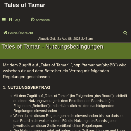
Tales of Tamar
FAQ
Anmelden
S
Foren-Übersicht
Aktuelle Zeit: Sa Aug 08, 2026 2:46 am
u
Tales of Tamar - Nutzungsbedingungen
c
h
e
Mit dem Zugriff auf „Tales of Tamar“ („http://tamar.net/phpBB“) wird
zwischen dir und dem Betreiber ein Vertrag mit folgenden
Regelungen geschlossen:
1. NUTZUNGSVERTRAG
Mit dem Zugriff auf „Tales of Tamar“ (im Folgenden „das Board“) schließt
du einen Nutzungsvertrag mit dem Betreiber des Boards ab (im
Folgenden „Betreiber“) und erklärst dich mit den nachfolgenden
Regelungen einverstanden.
Wenn du mit diesen Regelungen nicht einverstanden bist, so darfst du
das Board nicht weiter nutzen. Für die Nutzung des Boards gelten
jeweils die an dieser Stelle veröffentlichten Regelungen.
Der Nutzungsvertrag wird auf unbestimmte Zeit geschlossen und kann