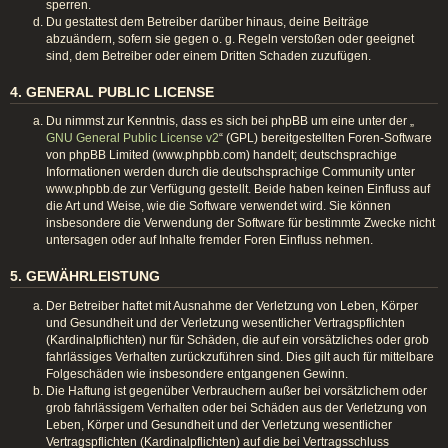
sperren.
Du gestattest dem Betreiber darüber hinaus, deine Beiträge
abzuändern, sofern sie gegen o. g. Regeln verstoßen oder geeignet
sind, dem Betreiber oder einem Dritten Schaden zuzufügen.
4. GENERAL PUBLIC LICENSE
Du nimmst zur Kenntnis, dass es sich bei phpBB um eine unter der „
GNU General Public License v2
“ (GPL) bereitgestellten Foren-Software
von phpBB Limited (www.phpbb.com) handelt; deutschsprachige
Informationen werden durch die deutschsprachige Community unter
www.phpbb.de zur Verfügung gestellt. Beide haben keinen Einfluss auf
die Art und Weise, wie die Software verwendet wird. Sie können
insbesondere die Verwendung der Software für bestimmte Zwecke nicht
untersagen oder auf Inhalte fremder Foren Einfluss nehmen.
5. GEWÄHRLEISTUNG
Der Betreiber haftet mit Ausnahme der Verletzung von Leben, Körper
und Gesundheit und der Verletzung wesentlicher Vertragspflichten
(Kardinalpflichten) nur für Schäden, die auf ein vorsätzliches oder grob
fahrlässiges Verhalten zurückzuführen sind. Dies gilt auch für mittelbare
Folgeschäden wie insbesondere entgangenen Gewinn.
Die Haftung ist gegenüber Verbrauchern außer bei vorsätzlichem oder
grob fahrlässigem Verhalten oder bei Schäden aus der Verletzung von
Leben, Körper und Gesundheit und der Verletzung wesentlicher
Vertragspflichten (Kardinalpflichten) auf die bei Vertragsschluss