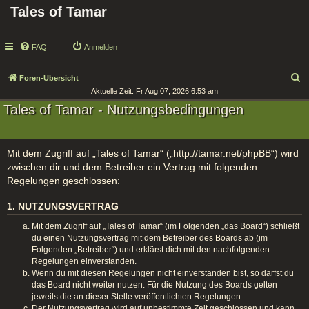
Tales of Tamar
FAQ
Anmelden
S
Foren-Übersicht
Aktuelle Zeit: Fr Aug 07, 2026 6:53 am
u
Tales of Tamar - Nutzungsbedingungen
c
h
e
Mit dem Zugriff auf „Tales of Tamar“ („http://tamar.net/phpBB“) wird
zwischen dir und dem Betreiber ein Vertrag mit folgenden
Regelungen geschlossen:
1. NUTZUNGSVERTRAG
Mit dem Zugriff auf „Tales of Tamar“ (im Folgenden „das Board“) schließt
du einen Nutzungsvertrag mit dem Betreiber des Boards ab (im
Folgenden „Betreiber“) und erklärst dich mit den nachfolgenden
Regelungen einverstanden.
Wenn du mit diesen Regelungen nicht einverstanden bist, so darfst du
das Board nicht weiter nutzen. Für die Nutzung des Boards gelten
jeweils die an dieser Stelle veröffentlichten Regelungen.
Der Nutzungsvertrag wird auf unbestimmte Zeit geschlossen und kann