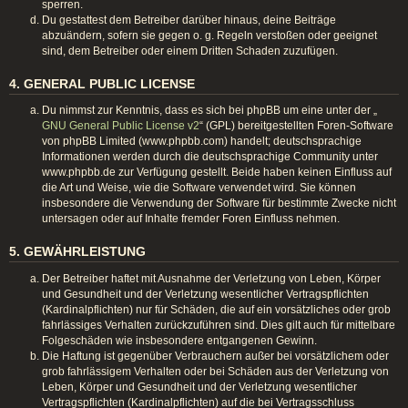
sperren.
Du gestattest dem Betreiber darüber hinaus, deine Beiträge
abzuändern, sofern sie gegen o. g. Regeln verstoßen oder geeignet
sind, dem Betreiber oder einem Dritten Schaden zuzufügen.
4. GENERAL PUBLIC LICENSE
Du nimmst zur Kenntnis, dass es sich bei phpBB um eine unter der „
GNU General Public License v2
“ (GPL) bereitgestellten Foren-Software
von phpBB Limited (www.phpbb.com) handelt; deutschsprachige
Informationen werden durch die deutschsprachige Community unter
www.phpbb.de zur Verfügung gestellt. Beide haben keinen Einfluss auf
die Art und Weise, wie die Software verwendet wird. Sie können
insbesondere die Verwendung der Software für bestimmte Zwecke nicht
untersagen oder auf Inhalte fremder Foren Einfluss nehmen.
5. GEWÄHRLEISTUNG
Der Betreiber haftet mit Ausnahme der Verletzung von Leben, Körper
und Gesundheit und der Verletzung wesentlicher Vertragspflichten
(Kardinalpflichten) nur für Schäden, die auf ein vorsätzliches oder grob
fahrlässiges Verhalten zurückzuführen sind. Dies gilt auch für mittelbare
Folgeschäden wie insbesondere entgangenen Gewinn.
Die Haftung ist gegenüber Verbrauchern außer bei vorsätzlichem oder
grob fahrlässigem Verhalten oder bei Schäden aus der Verletzung von
Leben, Körper und Gesundheit und der Verletzung wesentlicher
Vertragspflichten (Kardinalpflichten) auf die bei Vertragsschluss