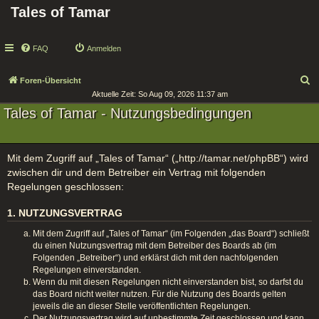
Tales of Tamar
FAQ
Anmelden
S
Foren-Übersicht
Aktuelle Zeit: So Aug 09, 2026 11:37 am
u
Tales of Tamar - Nutzungsbedingungen
c
h
e
Mit dem Zugriff auf „Tales of Tamar“ („http://tamar.net/phpBB“) wird
zwischen dir und dem Betreiber ein Vertrag mit folgenden
Regelungen geschlossen:
1. NUTZUNGSVERTRAG
Mit dem Zugriff auf „Tales of Tamar“ (im Folgenden „das Board“) schließt
du einen Nutzungsvertrag mit dem Betreiber des Boards ab (im
Folgenden „Betreiber“) und erklärst dich mit den nachfolgenden
Regelungen einverstanden.
Wenn du mit diesen Regelungen nicht einverstanden bist, so darfst du
das Board nicht weiter nutzen. Für die Nutzung des Boards gelten
jeweils die an dieser Stelle veröffentlichten Regelungen.
Der Nutzungsvertrag wird auf unbestimmte Zeit geschlossen und kann