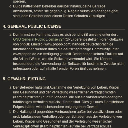
sperren.
Du gestattest dem Betreiber darüber hinaus, deine Beiträge
abzuändern, sofern sie gegen o. g. Regeln verstoßen oder geeignet
sind, dem Betreiber oder einem Dritten Schaden zuzufügen.
4. GENERAL PUBLIC LICENSE
Du nimmst zur Kenntnis, dass es sich bei phpBB um eine unter der „
GNU General Public License v2
“ (GPL) bereitgestellten Foren-Software
von phpBB Limited (www.phpbb.com) handelt; deutschsprachige
Informationen werden durch die deutschsprachige Community unter
www.phpbb.de zur Verfügung gestellt. Beide haben keinen Einfluss auf
die Art und Weise, wie die Software verwendet wird. Sie können
insbesondere die Verwendung der Software für bestimmte Zwecke nicht
untersagen oder auf Inhalte fremder Foren Einfluss nehmen.
5. GEWÄHRLEISTUNG
Der Betreiber haftet mit Ausnahme der Verletzung von Leben, Körper
und Gesundheit und der Verletzung wesentlicher Vertragspflichten
(Kardinalpflichten) nur für Schäden, die auf ein vorsätzliches oder grob
fahrlässiges Verhalten zurückzuführen sind. Dies gilt auch für mittelbare
Folgeschäden wie insbesondere entgangenen Gewinn.
Die Haftung ist gegenüber Verbrauchern außer bei vorsätzlichem oder
grob fahrlässigem Verhalten oder bei Schäden aus der Verletzung von
Leben, Körper und Gesundheit und der Verletzung wesentlicher
Vertragspflichten (Kardinalpflichten) auf die bei Vertragsschluss