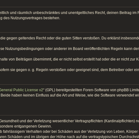
, zeitlich und räumlich unbeschränktes und unentgeltliches Recht, deinen Beitrag 
ng des Nutzungsvertrages bestehen.
lt, die gegen geltendes Recht oder die guten Sitten verstoßen. Du erklärst insbeso
iese Nutzungsbedingungen oder anderer im Board veröffentlichten Regeln kann de
alte von Beiträgen übernimmt, die er nicht selbst erstellt hat oder die er nicht zu
sofern sie gegen o. g. Regeln verstoßen oder geeignet sind, dem Betreiber oder e
eneral Public License v2
“ (GPL) bereitgestellten Foren-Software von phpBB Limi
Beide haben keinen Einfluss auf die Art und Weise, wie die Software verwendet w
sundheit und der Verletzung wesentlicher Vertragspflichten (Kardinalpflichten) nur
sbesondere entgangenen Gewinn.
b fahrlässigem Verhalten oder bei Schäden aus der Verletzung von Leben, Körper 
baren Schäden und im übrigen der Höhe nach auf die vertragstypischen Durchschnit