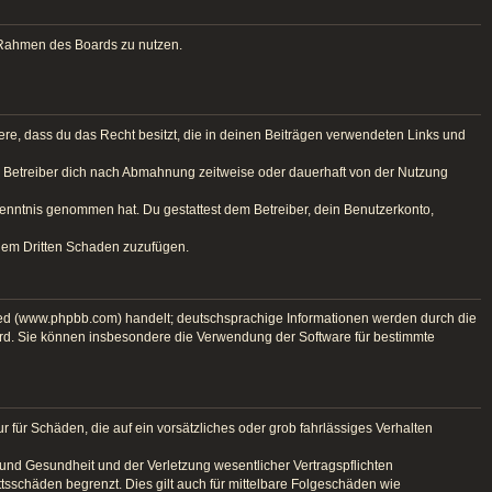
im Rahmen des Boards zu nutzen.
ndere, dass du das Recht besitzt, die in deinen Beiträgen verwendeten Links und
r Betreiber dich nach Abmahnung zeitweise oder dauerhaft von der Nutzung
r Kenntnis genommen hat. Du gestattest dem Betreiber, dein Benutzerkonto,
inem Dritten Schaden zuzufügen.
ted (www.phpbb.com) handelt; deutschsprachige Informationen werden durch die
ird. Sie können insbesondere die Verwendung der Software für bestimmte
 für Schäden, die auf ein vorsätzliches oder grob fahrlässiges Verhalten
und Gesundheit und der Verletzung wesentlicher Vertragspflichten
tsschäden begrenzt. Dies gilt auch für mittelbare Folgeschäden wie