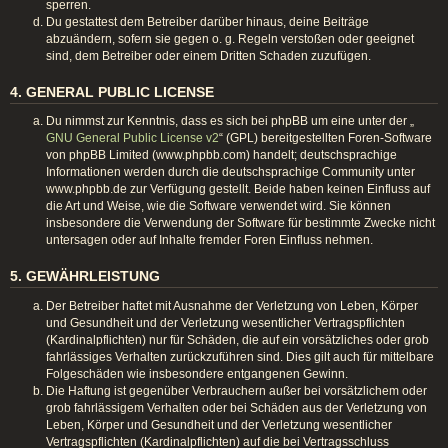
sperren.
Du gestattest dem Betreiber darüber hinaus, deine Beiträge
abzuändern, sofern sie gegen o. g. Regeln verstoßen oder geeignet
sind, dem Betreiber oder einem Dritten Schaden zuzufügen.
4. GENERAL PUBLIC LICENSE
Du nimmst zur Kenntnis, dass es sich bei phpBB um eine unter der „
GNU General Public License v2
“ (GPL) bereitgestellten Foren-Software
von phpBB Limited (www.phpbb.com) handelt; deutschsprachige
Informationen werden durch die deutschsprachige Community unter
www.phpbb.de zur Verfügung gestellt. Beide haben keinen Einfluss auf
die Art und Weise, wie die Software verwendet wird. Sie können
insbesondere die Verwendung der Software für bestimmte Zwecke nicht
untersagen oder auf Inhalte fremder Foren Einfluss nehmen.
5. GEWÄHRLEISTUNG
Der Betreiber haftet mit Ausnahme der Verletzung von Leben, Körper
und Gesundheit und der Verletzung wesentlicher Vertragspflichten
(Kardinalpflichten) nur für Schäden, die auf ein vorsätzliches oder grob
fahrlässiges Verhalten zurückzuführen sind. Dies gilt auch für mittelbare
Folgeschäden wie insbesondere entgangenen Gewinn.
Die Haftung ist gegenüber Verbrauchern außer bei vorsätzlichem oder
grob fahrlässigem Verhalten oder bei Schäden aus der Verletzung von
Leben, Körper und Gesundheit und der Verletzung wesentlicher
Vertragspflichten (Kardinalpflichten) auf die bei Vertragsschluss