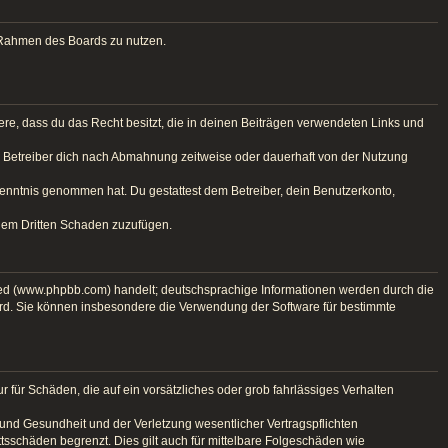
im Rahmen des Boards zu nutzen.
ndere, dass du das Recht besitzt, die in deinen Beiträgen verwendeten Links und
r Betreiber dich nach Abmahnung zeitweise oder dauerhaft von der Nutzung
r Kenntnis genommen hat. Du gestattest dem Betreiber, dein Benutzerkonto,
inem Dritten Schaden zuzufügen.
ted (www.phpbb.com) handelt; deutschsprachige Informationen werden durch die
ird. Sie können insbesondere die Verwendung der Software für bestimmte
 für Schäden, die auf ein vorsätzliches oder grob fahrlässiges Verhalten
und Gesundheit und der Verletzung wesentlicher Vertragspflichten
tsschäden begrenzt. Dies gilt auch für mittelbare Folgeschäden wie