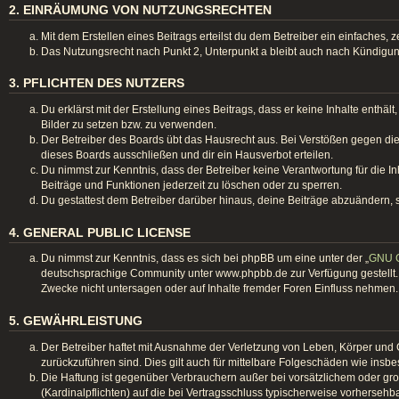
2. EINRÄUMUNG VON NUTZUNGSRECHTEN
Mit dem Erstellen eines Beitrags erteilst du dem Betreiber ein einfaches
Das Nutzungsrecht nach Punkt 2, Unterpunkt a bleibt auch nach Kündigu
3. PFLICHTEN DES NUTZERS
Du erklärst mit der Erstellung eines Beitrags, dass er keine Inhalte enthä
Bilder zu setzen bzw. zu verwenden.
Der Betreiber des Boards übt das Hausrecht aus. Bei Verstößen gegen d
dieses Boards ausschließen und dir ein Hausverbot erteilen.
Du nimmst zur Kenntnis, dass der Betreiber keine Verantwortung für die Inh
Beiträge und Funktionen jederzeit zu löschen oder zu sperren.
Du gestattest dem Betreiber darüber hinaus, deine Beiträge abzuändern, 
4. GENERAL PUBLIC LICENSE
Du nimmst zur Kenntnis, dass es sich bei phpBB um eine unter der „
GNU G
deutschsprachige Community unter www.phpbb.de zur Verfügung gestellt. 
Zwecke nicht untersagen oder auf Inhalte fremder Foren Einfluss nehmen.
5. GEWÄHRLEISTUNG
Der Betreiber haftet mit Ausnahme der Verletzung von Leben, Körper und Ge
zurückzuführen sind. Dies gilt auch für mittelbare Folgeschäden wie in
Die Haftung ist gegenüber Verbrauchern außer bei vorsätzlichem oder gro
(Kardinalpflichten) auf die bei Vertragsschluss typischerweise vorherseh