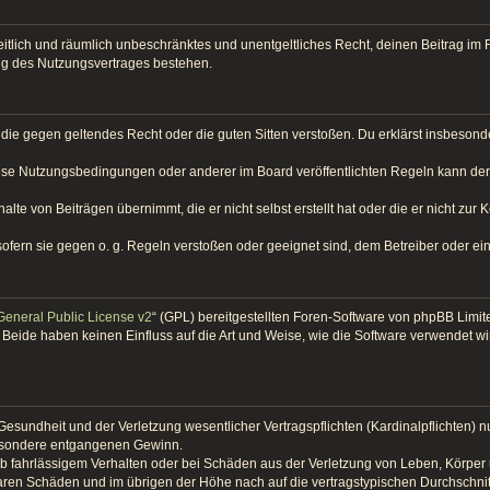
, zeitlich und räumlich unbeschränktes und unentgeltliches Recht, deinen Beitrag 
ng des Nutzungsvertrages bestehen.
lt, die gegen geltendes Recht oder die guten Sitten verstoßen. Du erklärst insbeso
iese Nutzungsbedingungen oder anderer im Board veröffentlichten Regeln kann de
alte von Beiträgen übernimmt, die er nicht selbst erstellt hat oder die er nicht zu
sofern sie gegen o. g. Regeln verstoßen oder geeignet sind, dem Betreiber oder e
eneral Public License v2
“ (GPL) bereitgestellten Foren-Software von phpBB Limi
Beide haben keinen Einfluss auf die Art und Weise, wie die Software verwendet w
sundheit und der Verletzung wesentlicher Vertragspflichten (Kardinalpflichten) nur
sbesondere entgangenen Gewinn.
b fahrlässigem Verhalten oder bei Schäden aus der Verletzung von Leben, Körper 
baren Schäden und im übrigen der Höhe nach auf die vertragstypischen Durchschnit